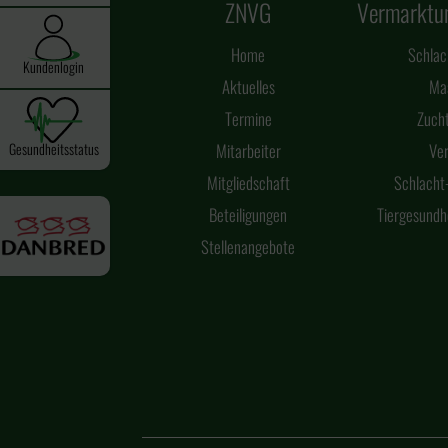
ZNVG
Vermarktu
Home
Schlac
Kundenlogin
Aktuelles
Mas
Termine
Zuch
Gesundheitsstatus
Mitarbeiter
Ve
Mitgliedschaft
Schlacht-
Beteiligungen
Tiergesund
Stellenangebote