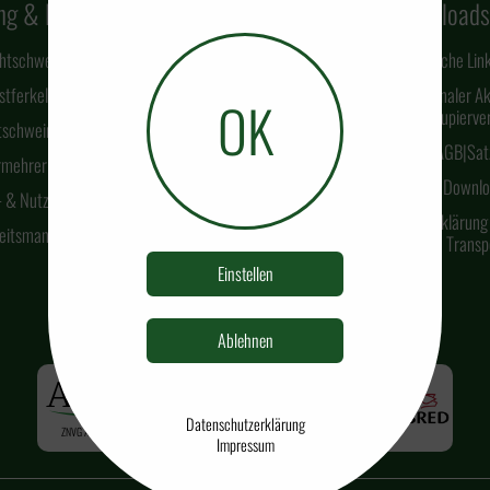
ng & Beratung
Notierungen
Downloads
htschweine
Hilfreiche Lin
tferkel
Nationaler Ak
OK
Kupierver
tschweine
AGB|Sat
rmehrer
Downlo
 & Nutzrinder
Standarderklärung
heitsmanagement
Transp
Einstellen
Ablehnen
Datenschutzerklärung
ZNVG APP
Kundenlogin
Gesundheitsstatus
Impressum