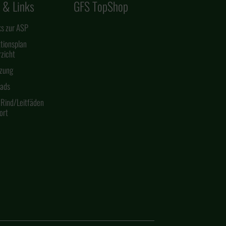
 & Links
GFS TopShop
ks zur ASP
tionsplan
zicht
zung
ads
 Rind/Leitfäden
ort